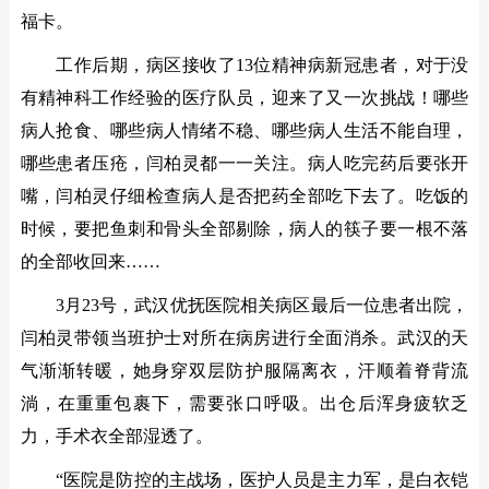
福卡。
工作后期，病区接收了13位精神病新冠患者，对于没
有精神科工作经验的医疗队员，迎来了又一次挑战！哪些
病人抢食、哪些病人情绪不稳、哪些病人生活不能自理，
哪些患者压疮，闫柏灵都一一关注。病人吃完药后要张开
嘴，闫柏灵仔细检查病人是否把药全部吃下去了。吃饭的
时候，要把鱼刺和骨头全部剔除，病人的筷子要一根不落
的全部收回来……
3月23号，武汉优抚医院相关病区最后一位患者出院，
闫柏灵带领当班护士对所在病房进行全面消杀。武汉的天
气渐渐转暖，她身穿双层防护服隔离衣，汗顺着脊背流
淌，在重重包裹下，需要张口呼吸。出仓后浑身疲软乏
力，手术衣全部湿透了。
“医院是防控的主战场，医护人员是主力军，是白衣铠