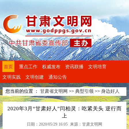
首页
重点工作
权威发布
资讯联播
文明培育
文明实践
文明创建
通知公告
您当前的位置 ：
甘肃省文明网
>>
典型引领
>>
身边好人
2020年3月“甘肃好人”闫柏灵：吃紧关头 逆行而
上
日期：2020/05/29 16:05 来源：甘肃文明网