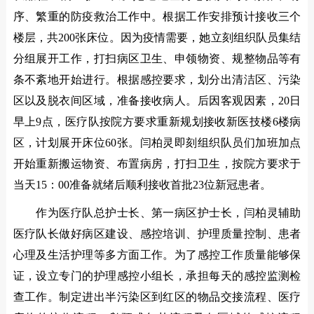
序、繁重的防疫救治工作中。根据工作安排预计接收三个
楼层，共200张床位。因为疫情需要，她立刻组织队员集结
分组展开工作，打扫病区卫生、申领物资、规整物品等有
条不紊地开始进行。根据感控要求，划分出清洁区、污染
区以及脱衣间区域，准备接收病人。后因客观因素，20日
早上9点，医疗队按院方要求重新规划接收新医技楼6楼病
区，计划展开床位60张。闫柏灵即刻组织队员们加班加点
开始重新搬运物资、布置病房，打扫卫生，按院方要求于
当天15：00准备就绪后顺利接收首批23位新冠患者。
作为医疗队总护士长、第一病区护士长，闫柏灵辅助
医疗队长做好病区建设、感控培训、护理质量控制、患者
心理及生活护理等多方面工作。为了感控工作质量能够保
证，设立专门的护理感控小组长，承担每天的感控监测检
查工作。制定进出半污染区到红区的物品交接流程、医疗