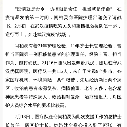
“疫情就是命令，防控就是责任，担当就是使命”。在
疫情暴发的第一时间，闫柏灵向医院护理部递交了请战
书。2月初，在武汉疫情吃紧关头和第四批驰援队伍一起，
逆行而上，奔赴武汉抗疫“战场”。
闫柏灵有着21年护理经验、11年护士长管理经验，曾
担当医院第一例肝移植患者的护理重任。经验丰富、担当
作为、能打硬仗。2月16日随队出发奔赴武汉，随后驻守武
汉优抚医院。医疗队一共112人，来自于甘肃9个州市、49
家医疗机构。环境简陋、条件艰苦，先后经历新旧两个病
区，收治的患者来源复杂、病情偏重、老年人多，包含精
神病患者等特殊病人，救治相对复杂、治疗难度大，对医
护人员综合水平的要求比较高。
2月18日，医疗队任命闫柏灵为此次支援工作的总护士
长兼任一病区护士长。她迅速全身心投入到了紧张、有