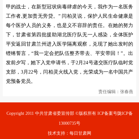
甲的战士，在新型冠状病毒肆虐的今天，我作为一名医务
工作者,更加责无旁贷。” 闫柏灵说，保护人民生命健康是
每个医护人员的义务，也是义不容辞的责任。在她的努力
下，甘肃省第四批援助湖北医疗队无一人感染，全体医护
平安返回甘肃兰州进入医学隔离观察，兑现了她出发时的
铿锵誓言，“我一定会把队伍整齐带去、平安带回！”。出
发前夕写，她下入党申请书，于2月24号递交医疗队临时党
支部，3月22号，闫柏灵火线入党，光荣成为一名中国共产
党预备党员。
责任编辑：张春燕
Copyright 2011 中共甘肃省委宣传部 ©版权所有 ICP备案号陇ICP备
13000735号
技术支持：每日甘肃网