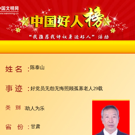
陈泰山
好党员无怨无悔照顾孤寡老人29载
助人为乐
甘肃