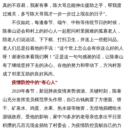
真的不容易，我家有事，陈大哥总能伸出援助之手，帮我渡
过难关，多亏陈大哥我才一步一步过上现在的日子”。
不仅如此，每逢春节、端午、中秋等传统节日的时候，
陈泰山还会和村上的好心人一起慰问村里困难的孤寡老人，
陪老人们说说话、下下棋、打扫卫生，并送上一些慰问品。
老人们总是拉着他的手说：“这个世上怎么会有你这么好的人
呀！谢谢你来看我们啊！”正是这一句句感谢的话，让陈泰山
有了继续坚持下去的决心。在他的努力和带动下，方沟村形
成了邻里互助的良好风尚。
疫情防控中的“有心人”
2020年春节，新冠肺炎疫情来势汹汹。关键时刻，陈泰
山充分发挥党员模范带头作用，自己出钱购置了方便面、饼
干、矿泉水、鸡蛋、水果、热水袋等物资，无偿地捐赠给水
源镇政府。受他的影响，家中70多岁的老母亲也拿出平日里
积攒的几百元现金捐给了村委会，为疫情防控贡献自己的力