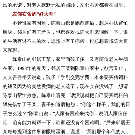
己的承诺，对老人默默无私的照顾，左邻右舍都看在眼里。
左邻右舍的“好大哥”
不管谁家有困难，陈泰山都是跑前跑后，想尽办法帮忙
解决，邻居们有了矛盾，也都喜欢找陈大哥来调解一下，谁
的生活有过不去的坎，思想上有了疙瘩，也总想着找陈大哥
来聊聊。
陈泰山的邻居王某，家里面孩子多，又有两位老人生病
在家。1998年的春天，邻居王某到陈泰山家中，欲言又止，
支支吾吾半天说道，孩子上学刚交完学费，本来要买猪饲料
的钱又因为给突然发病的老人花了，现在实在没钱了，想请
陈泰山帮忙救急。陈泰山听完二话没说就把自己要买饲料的
钱先借给了王某，妻子知道后抱怨：“你这个样子，我们的日
子怎么过？”陈泰山说：“人家有困难来找你，说明人家信任
咱，咱有能力就帮一下，谁家还没有个困难啊。”后来邻居王
某每每提到这件事都眼睛湿润，说道：“我们那个年代的人，