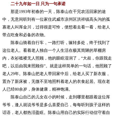
二十九年如一日 只为一句承诺
那是1993年初春的一天，陈泰山在干完农活回家的途
中，无意间听到有一位家住武威市凉州区洪祥镇高头沟的孤
寡老人叫厍金川，过得很是可怜，便想着去看一看，给老人
带点吃食和必备的衣物。
陈泰山骑着自行车，一路打听，辗转多处，终于找到了
这位老人。看着老人独自一个人生活在极其简陋的草棚房
内，衣衫褴褛无人照顾，他的眼眶湿润了，“大叔，你跟我走
吧，以后由我来照顾你”。就是这样简单的一句话，他照顾了
老人29年。陈泰山把老人带回家中后，给老人买了新衣服，
置办了新床被，无微不至地照料着老人的衣食起居。现在老
人已经80余岁，身体健康，精神饱满。
陈泰山自己的儿女在小的时候，走到哪里都跟着这位厍
爷爷，逢人就说爷爷是多么喜爱自己，每每听到孩子这样的
话语，老人都热泪盈眶。陈泰山用自己的实际行动信守着自