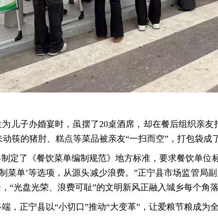
儿子办婚宴时，虽摆了20桌酒席，却在餐后组织亲友打
未动筷的猪肘、糕点等菜品被亲友“一扫而空”，打包袋成了
制定了《餐饮菜单编制规范》地方标准，要求餐饮单位标
’‘定制菜单’等选项，从源头减少浪费。”正宁县市场监管局
降，“光盘光荣、浪费可耻”的文明新风正融入城乡每个角
正宁县以“小切口”推动“大变革”，让爱粮节粮成为全