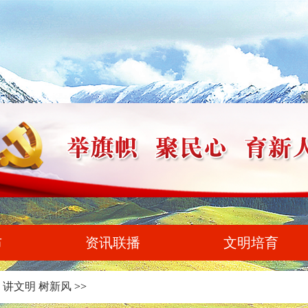
布
资讯联播
文明培育
>
讲文明 树新风
>>