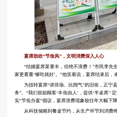
宴席劲吹“节俭风”，文明消费深入人心
“结婚宴席菜要丰，但绝不浪费！”市民李先生为
家更看重‘够吃就好’。”他笑着说，宴席结束后，
为扭转宴席“讲排场、比阔气”的旧俗，正宁县
务”。“我们鼓励顾客‘丰俭由人’，提供‘半桌席
实“节俭办宴”倡议，宴席浪费现象较往年大幅下
从科技储粮到餐桌节约，从生产环节到消费终端，