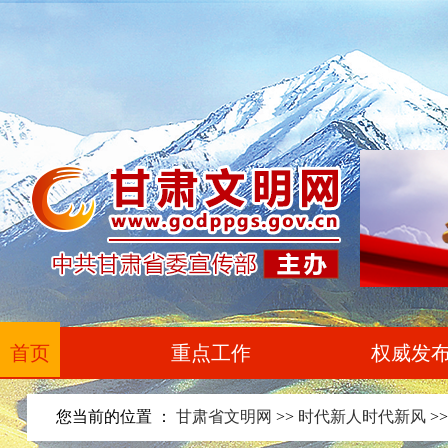
首页
重点工作
权威发
您当前的位置 ：
甘肃省文明网
>>
时代新人时代新风
>