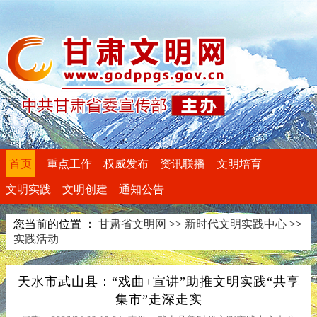
首页
重点工作
权威发布
资讯联播
文明培育
文明实践
文明创建
通知公告
您当前的位置 ：
甘肃省文明网
>>
新时代文明实践中心
>>
实践活动
天水市武山县：“戏曲+宣讲”助推文明实践“共享
集市”走深走实