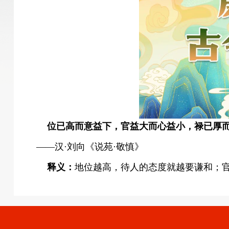
位已高而意益下，官益大而心益小，禄已厚
——汉·刘向《说苑·敬慎》
释义：
地位越高，待人的态度就越要谦和；