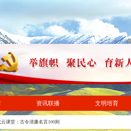
布
资讯联播
文明培育
云课堂：古令清廉名言100则