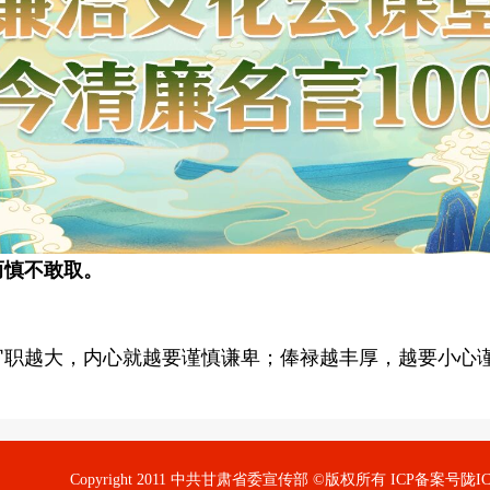
而慎不敢取。
官职越大，内心就越要谨慎谦卑；俸禄越丰厚，越要小心
Copyright 2011 中共甘肃省委宣传部 ©版权所有 ICP备案号陇ICP