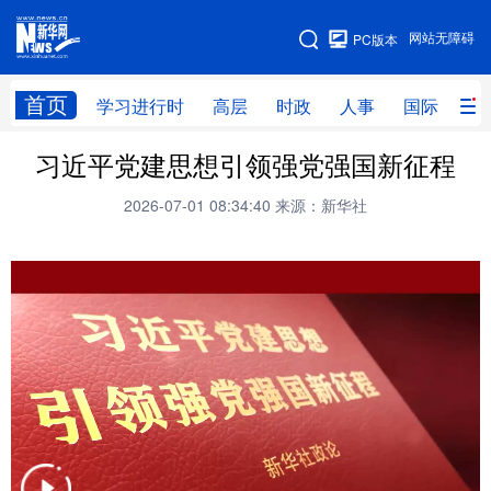
手机版
网站无障碍
PC版本
网站地图
首页
学习进行时
高层
时政
人事
国际
财
习近平党建思想引领强党强国新征程
学习进行时
高层
时政
人事
2026-07-01 08:34:40
来源：新华社
国际
财经
网评
港澳
台湾
思客智库
全球连线
教育
科技
科创
量子
体育
文化
书画
健康
军事
访谈
视频
图片
政务
法律
中央文件
金融
汽车
食品
人居
信息化
数字经济