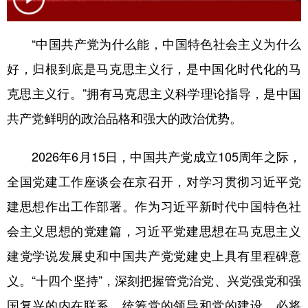
学术中国
乡村振兴
银龄
溯源中国
“中国共产党为什么能，中国特色社会主义为什么
城市
旅游
能源
会展
好，归根到底是马克思主义行，是中国化时代化的马
彩票
娱乐
时尚
悦读
克思主义行。”拥有马克思主义科学理论指导，是中国
公益
一带一路
亚太网
上市公司
共产党鲜明的政治品格和强大的政治优势。
文化产业
2026年6月15日，中国共产党成立105周年之际，
全国党建工作座谈会在京召开，对学习贯彻习近平党
地方频道
建思想作出工作部署。作为习近平新时代中国特色社
北京
天津
河北
山西
会主义思想的党建篇，习近平党建思想在马克思主义
辽宁
吉林
上海
江苏
建党学说发展史和中国共产党党建史上具有里程碑意
义。“十四个坚持”，深刻把握管党治党、兴党强党和强
浙江
安徽
福建
江西
国复兴的内在联系，统筹党的领导和党的建设，必将