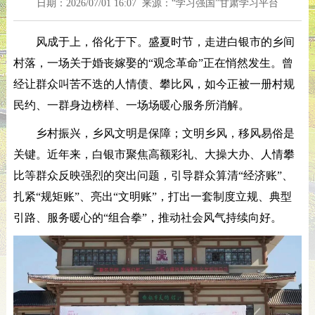
日期：2026/07/01 16:07 来源：“学习强国”甘肃学习平台
风成于上，俗化于下。盛夏时节，走进白银市的乡间
村落，一场关于婚丧嫁娶的“观念革命”正在悄然发生。曾
经让群众叫苦不迭的人情债、攀比风，如今正被一册村规
民约、一群身边榜样、一场场暖心服务所消解。
乡村振兴，乡风文明是保障；文明乡风，移风易俗是
关键。近年来，白银市聚焦高额彩礼、大操大办、人情攀
比等群众反映强烈的突出问题，引导群众算清“经济账”、
扎紧“规矩账”、亮出“文明账”，打出一套制度立规、典型
引路、服务暖心的“组合拳”，推动社会风气持续向好。