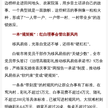
边榜样走进田间地头、农家院落，用乡音土话讲自己的故
事。一个典型就是一面旗帜，这些鲜活的事例像一粒粒火
种，形成了“一人带一户、一户带一村、一村带全乡”的连
锁效应。
一本“规矩账”：红白理事会管出新风尚
移风易俗，光靠自觉还不够，还得有“硬杠杠”。
白银市将党员干部作为移风易俗的“关键少数”，全市
党员带头签订《治理高额彩礼推动移风易俗承诺书》9万余
份，严格落实婚丧喜庆事宜“两报告一承诺”制度，推动移
风易俗从“软约束”变成“硬规矩”。
一条条“带刻度”的村规民约让群众办事有了标准。在
窎沟村，彩礼不超过5万元、白事花费不超过4万元、随礼
不超过200元等具体标准，已被写进村规民约。大坝滩村则
明确彩礼6.6万元、婚宴不超过20桌、每桌不超过500元。