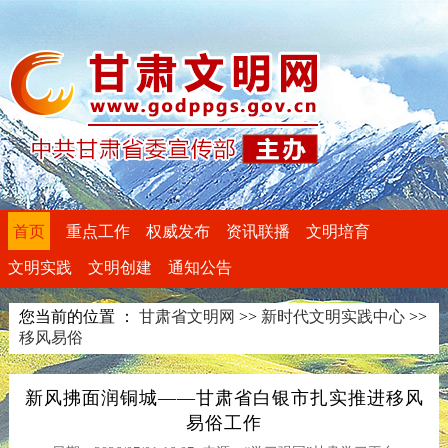
首页
重点工作
权威发布
资讯联播
文明培育
文明实践
文明创建
通知公告
您当前的位置 ：
甘肃省文明网
>>
新时代文明实践中心
>>
移风易俗
新风拂面润铜城——甘肃省白银市扎实推进移风
易俗工作