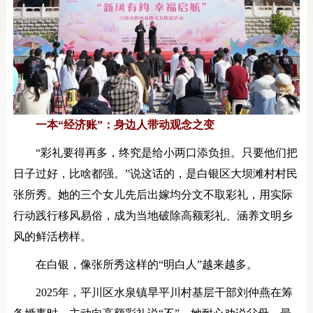
一本“经济账”：身边人带动观念之变
“彩礼要得再多，终究是给小两口添负担。只要他们把
日子过好，比啥都强。”说这话的，是白银区大坝滩村村民
张所秀。她的三个女儿先后出嫁均分文不取彩礼，用实际
行动践行移风易俗，成为当地破除高额彩礼、涵养文明乡
风的鲜活榜样。
在白银，像张所秀这样的“明白人”越来越多。
2025年，平川区水泉镇旱平川村基层干部刘仲燕在筹