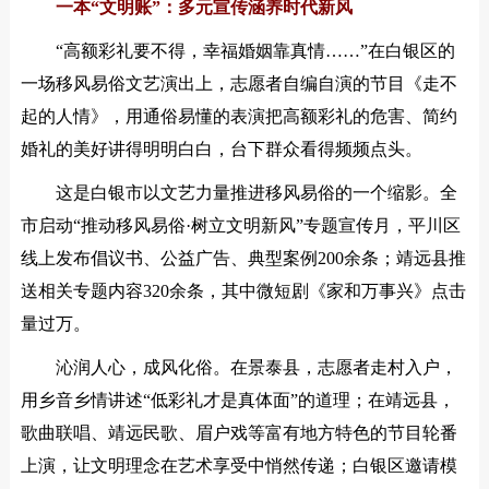
一本“文明账”：多元宣传涵养时代新风
“高额彩礼要不得，幸福婚姻靠真情……”在白银区的
一场移风易俗文艺演出上，志愿者自编自演的节目《走不
起的人情》，用通俗易懂的表演把高额彩礼的危害、简约
婚礼的美好讲得明明白白，台下群众看得频频点头。
这是白银市以文艺力量推进移风易俗的一个缩影。全
市启动“推动移风易俗·树立文明新风”专题宣传月，平川区
线上发布倡议书、公益广告、典型案例200余条；靖远县推
送相关专题内容320余条，其中微短剧《家和万事兴》点击
量过万。
沁润人心，成风化俗。在景泰县，志愿者走村入户，
用乡音乡情讲述“低彩礼才是真体面”的道理；在靖远县，
歌曲联唱、靖远民歌、眉户戏等富有地方特色的节目轮番
上演，让文明理念在艺术享受中悄然传递；白银区邀请模