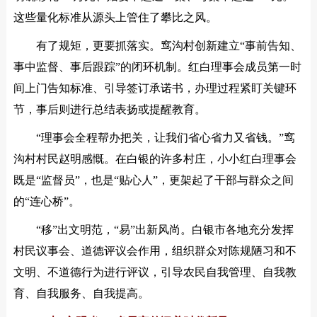
这些量化标准从源头上管住了攀比之风。
有了规矩，更要抓落实。窎沟村创新建立“事前告知、
事中监督、事后跟踪”的闭环机制。红白理事会成员第一时
间上门告知标准、引导签订承诺书，办理过程紧盯关键环
节，事后则进行总结表扬或提醒教育。
“理事会全程帮办把关，让我们省心省力又省钱。”窎
沟村村民赵明感慨。在白银的许多村庄，小小红白理事会
既是“监督员”，也是“贴心人”，更架起了干部与群众之间
的“连心桥”。
“移”出文明范，“易”出新风尚。白银市各地充分发挥
村民议事会、道德评议会作用，组织群众对陈规陋习和不
文明、不道德行为进行评议，引导农民自我管理、自我教
育、自我服务、自我提高。