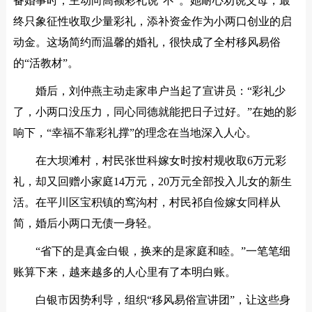
备婚事时，主动向高额彩礼说“不”。她耐心劝说父母，最
终只象征性收取少量彩礼，添补资金作为小两口创业的启
动金。这场简约而温馨的婚礼，很快成了全村移风易俗
的“活教材”。
婚后，刘仲燕主动走家串户当起了宣讲员：“彩礼少
了，小两口没压力，同心同德就能把日子过好。”在她的影
响下，“幸福不靠彩礼撑”的理念在当地深入人心。
在大坝滩村，村民张世科嫁女时按村规收取6万元彩
礼，却又回赠小家庭14万元，20万元全部投入儿女的新生
活。在平川区宝积镇的窎沟村，村民祁自俭嫁女同样从
简，婚后小两口无债一身轻。
“省下的是真金白银，换来的是家庭和睦。”一笔笔细
账算下来，越来越多的人心里有了本明白账。
白银市因势利导，组织“移风易俗宣讲团”，让这些身